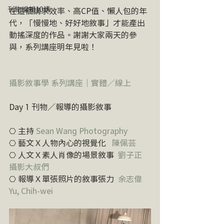
刊物編輯10講
在這個講求效率、高CP值、懶人包的年
代，「慢慢地、好好地敘事」才能產出
動搖深度的作品。謝謝大家兩天的參
與，系列講座明年見啦！
攝影敘事學 系列講座｜實體／線上
Day 1 刊物／報導的攝影敘事
⎔ 主持 
Sean Wang Photography
⎔ 藝文Ｘ人物內心的視覺化   
陳佩芸
⎔ 人文Ｘ素人肖像的場景敘事  
劉子正
攝影大叔們
⎔ 報導Ｘ單張照片的敘事張力  
余志偉
Yu, Chih-wei