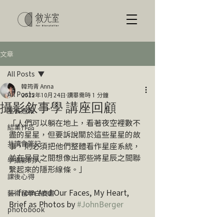
文章
All Posts
韓筠青 Anna
All Posts
2022年10月24日
讀畢需時 1 分鐘
攝影敘事學 講座回顧
室長週報
「人們可以躺在地上，看著夜空裡數不
結業作品
盡的星星，但要訴說關於這些星星的故
共讀會筆記
事，則必須把他們整體看作星座系統，
並在星星之間想像出那些將星辰之間聯
學攝影的人
繫起來的隱形線條。」
課後心得
— from And Our Faces, My Heart, 
藝術留學白皮書
Brief as Photos by 
#JohnBerger
photobook