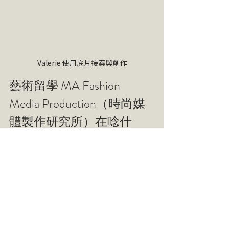
Valerie 使用底片接案與創作
藝術留學 MA Fashion 
Media Production（時尚媒
體製作研究所）在唸什
麼？
Valerie 籌備入學作品集時，全部靠自
己：造型、場勘找拍攝地地、攝影等
等。不用有業界經歷，只要申請時的作
品集夠優秀、概念有風格，就可以⋯⋯