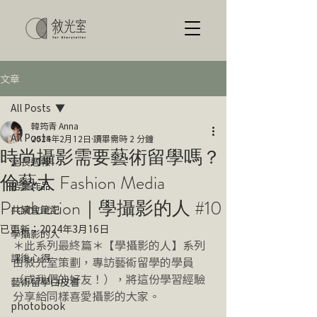
文章
All Posts
韓筠青 Anna
All Posts
2024年2月12日
讀畢需時 2 分鐘
時尚攝影需要藝術留學嗎？
室長週報
倫藝大 Fashion Media
結業作品
Production｜學攝影的人 #10
共讀會筆記
已更新：
2024年3月16日
學攝影的人
＊此系列最終篇＊【學攝影的人】系列
課後心得
由敘光室策劃，專訪藝術留學的學員
（或我們的好友！），將這份學習經驗
藝術留學白皮書
分享給同樣喜愛攝影的大家。
photobook