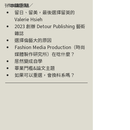
／本篇重點／
刊物編輯10講
留日、留美，最後選擇留英的 
Valerie Hsieh
2023 創辦 Detour Publishing 藝術
雜誌
選擇倫藝大的原因
Fashion Media Production（時尚
媒體製作研究所）在唸什麼？
居然變成自學
畢業門檻&論文主題
如果可以重選，會換科系嗎？