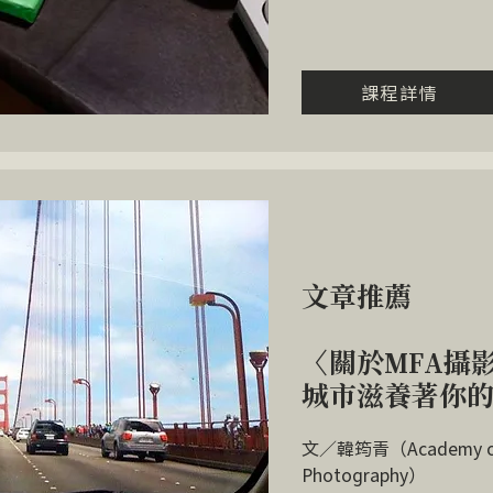
課程詳情
文章推薦
〈關於MFA攝
城市滋養著你
​文／韓筠青（Academy of A
Photography）