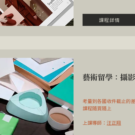
課程詳情
藝術留學
：攝
考量到各國收件截止的
課程隨買隨上
​上課導師：
汪正翔