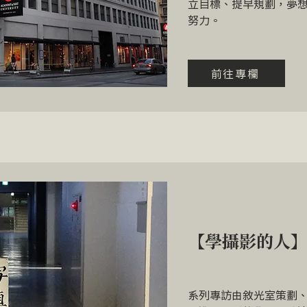
立目標、提早規劃，夢
努力。
前往專欄
【學攝影的人
系列專訪由敘光室策劃