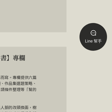
Line 幫手
皮書】專欄
年而寫。專欄提供六篇
讀、作品集選題策略、
申請條件整理等「幫的
與人脈的改頭換面，樹