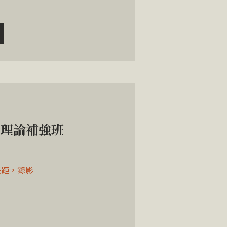
影理論補強班
差距，錄影