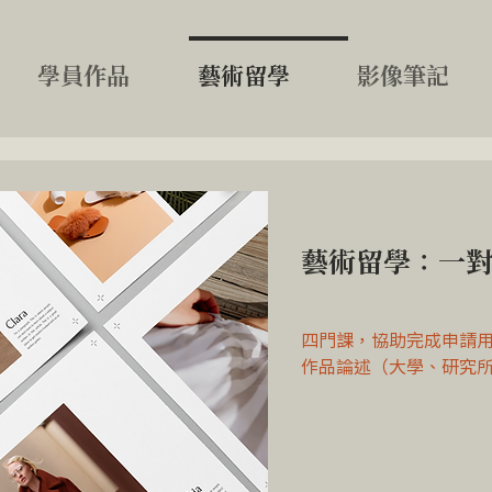
學員作品
藝術留學
影像筆記
藝術留學
：一
四門課，​協助完成申請
作品論述（大學、研究