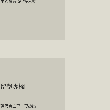
想中的校系值得投入與
】留學專欄
、韓筠青主筆，專訪出