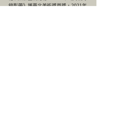
錄影帶》獲臺北美術獎首獎，2021年
《父親的錄影帶＿碧兒不談》入圍台
新藝術獎，2022年《複寫：認同＿父
親的錄影帶》參與臺灣與立陶宛對話
的國際攝影展。
徵件主題｜自己的房間
主辦單位｜敘光室 for storyteller
評選評審｜4Samantha、登曼波
視覺統籌｜呂盈蓉
企劃執行｜陳芃名
策展執行｜敘光室
文案｜韓筠青
海報封面照片｜〈潮間帶〉by 曹建捷