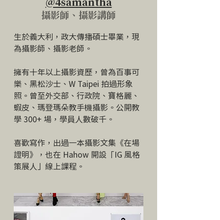
@4samantha
攝影師、攝影講師
生於義大利，政大傳播碩士畢業，現
為攝影師、攝影老師。
擁有十年以上攝影資歷，曾為百事可
樂、黑松沙士、W Taipei 拍過形象
照。曾至外交部、行政院、寶格麗、
蝦皮、瑪登瑪朵教手機攝影。公開教
學 300+ 場，學員人數破千。
喜歡寫作，出過一本攝影文集《在場
證明》，也在 Hahow 開設「IG 風格
策展人」線上課程。