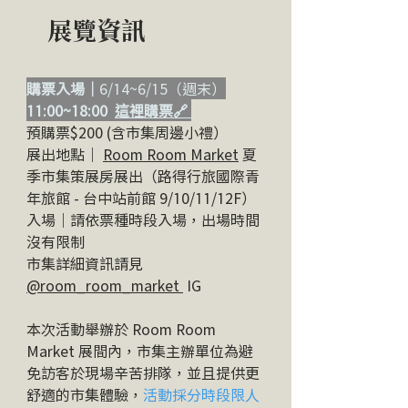
展覽資訊
購票入場｜
6/14~6/15（週末）
11:00~18:00
這裡購票🔗
預購票$200 (含市集周邊小禮）
展出地點｜
Room Room Market
夏
季市集策展房展出（路得行旅國際青
年旅館 - 台中站前館 9/10/11/12F​）
入場
｜
請依票種時段入場，出場時間
沒有限制
市集詳細資訊請見
@room_room_market
IG
本次活動舉辦於 Room Room
Market 展間內，市集主辦單位為避
免訪客於現場辛苦排隊，並且提供更
舒適的市集體驗，
活動採分時段限人