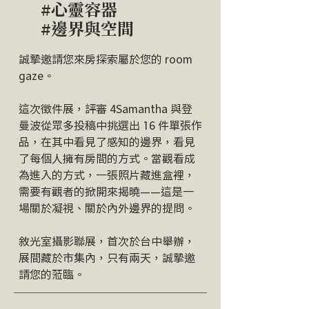
#心靈容器
#邊界與空間
誠摯邀請您來房探索屬於您的 room
gaze。
這次徵件展，評審 4Samantha 與登
曼波從眾多投稿中挑選出 16 件單張作
品，在其中看見了感知的邊界，看見
了每個人擁有房間的方式。
當觀看成
為進入的方式，一張照片藏進盒裡，
需要有觀者的掀開來揭曉——這是一
場關於凝視、關於內外邊界的提問。
敘光室攝影聯展，首次於台中舉辦，
展間藏於市集內，只有兩天，誠摯邀
請您的蒞臨。