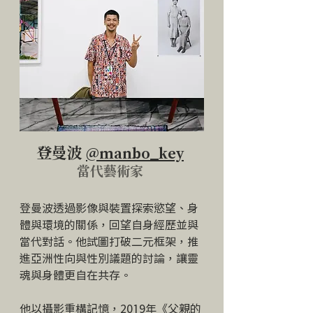
登曼波
@manbo_key
​當代藝術家
登曼波透過影像與裝置探索慾望、身
體與環境的關係，回望自身經歷並與
當代對話。他試圖打破二元框架，推
進亞洲性向與性別議題的討論，讓靈
魂與身體更自在共存。
他以攝影重構記憶，2019年《父親的