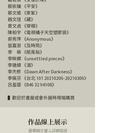
蔡依臻 《平安》
蔡文瑜 《家絮》
趙文瑄 《藏》
曾文貞 《穿梭》
陳柏宇 《電視橘子天空塑膠袋》
郭秀萍 《Anonymous》
苗嘉澍 《及時雨》
李 萌 《紙風船》
李映嫻 《unsettled pieces》
李建緯 《溺》
李杰修 《Dawn After Darkness》
李佩芬 《台北
101 20210206
-20210306》
呂盈蓉 《846
32 94108
》
▌歡迎於書展或會外展時現場購買
作品線上展示
點擊圖片進入詳細資訊