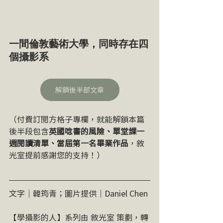
一間倫敦藝術大學，同時存在四
個攝影系
解鎖後半部文章
（
付費訂閱方格子專欄，就能解鎖本篇
後半段包含
英國唸書的風險、
單堂課一
週閱讀清單、當屆第一名畢業作品
，敘
光室提前感謝您的支持！
）
文字｜韓筠青；圖片提供｜Daniel Chen
【學攝影的人】系列由 敘光室 策劃，轉