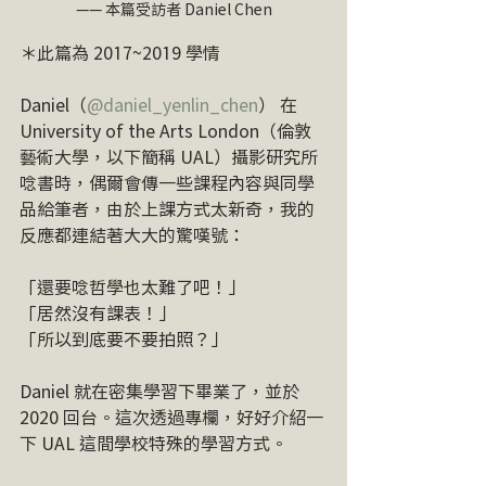
—— 本篇受訪者 Daniel Chen
＊此篇為 2017~2019 學情
Daniel（
@daniel_yenlin_chen
） 在 
University of the Arts London（倫敦
藝術大學，以下簡稱 UAL）攝影研究所
唸書時，偶爾會傳一些課程內容與同學
品給筆者，由於上課方式太新奇，我的
反應都連結著大大的驚嘆號：
「還要唸哲學也太難了吧！」
「居然沒有課表！」
「所以到底要不要拍照？」
Daniel 就在密集學習下畢業了，並於 
2020 回台。這次透過專欄，好好介紹一
下 UAL 這間學校特殊的學習方式。