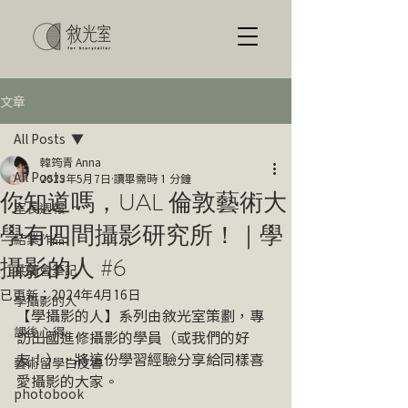
文章
All Posts
韓筠青 Anna
All Posts
2023年5月7日
讀畢需時 1 分鐘
你知道嗎，UAL 倫敦藝術大
室長週報
學有四間攝影研究所！｜學
結業作品
攝影的人 #6
共讀會筆記
已更新：
2024年4月16日
學攝影的人
【學攝影的人】系列由敘光室策劃，專
課後心得
訪出國進修攝影的學員（或我們的好
友！），將這份學習經驗分享給同樣喜
藝術留學白皮書
愛攝影的大家。
photobook