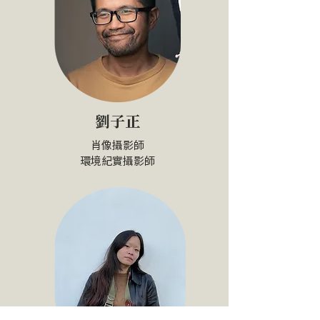
劉子正
肖像攝影師
環境紀實攝影師​