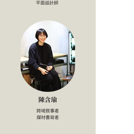
​平面設計師
陳含瑜
跨域敘事者
​媒材書寫者