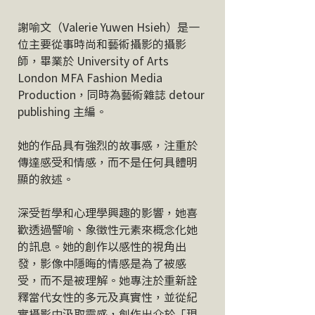
謝喻文（Valerie Yuwen Hsieh）是一
位主要從事時尚和藝術攝影的攝影
師，畢業於 University of Arts
London MFA Fashion Media
Production，同時為藝術雜誌 detour
publishing 主編。
她的作品具有強烈的故事感，注重於
傳達感受和情感，而不是任何具體明
顯的敘述。
深受哲學和心理學興趣的影響，她喜
歡透過譬喻、象徵性元素來概念化她
的訊息。她的創作以感性的視角出
發，影像中隱晦的情感是為了被感
受，而不是被理解。她專注於重新詮
釋當代女性的多元及真實性，並從紀
實攝影中汲取靈感，創作出介於「現