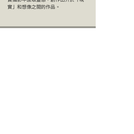
實」和想像之間的作品。
@valyuwenhsieh
個人官網：
https://www.valerieyuwenhs.com/
敘光室｜台北市中正區延平南路 97 號
Email |
info.forstoryteller@gmail.com
​隱私權政策 | PRIVACY POLICY