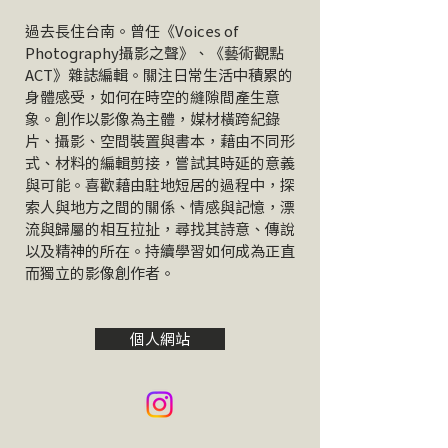
過去長住台南。曾任《Voices of
Photography攝影之聲》、《藝術觀點
ACT》雜誌編輯。關注日常生活中積累的
身體感受，如何在時空的縫隙間產生意
象。創作以影像為主體，媒材橫跨紀錄
片、攝影、空間裝置與書本，藉由不同形
式、材料的編輯剪接，嘗試其時延的意義
與可能。喜歡藉由駐地短居的過程中，探
索人與地方之間的關係、情感與記憶，漂
流與歸屬的相互拉扯，尋找其詩意、傳說
以及精神的所在。持續學習如何成為正直
而獨立的影像創作者。
個人網站