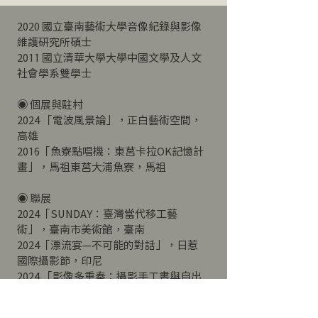
2020 國立臺南藝術大學音像紀錄與影像
維護研究所碩士
2011 國立清華大學大學中國文學及人文
社會學系雙學士
◉ 個展與駐村
2024 「電波風景論」，正白藝術空間，
高雄
2016「魚寮點唱機：東莒卡拉OK記憶計
畫」，馬祖東莒大浦魚寮，馬祖
◉ 聯展
2024「SUNDAY：臺灣當代移工藝
術」，臺南市美術館，臺南
2024「漂流宴—不可能的對話」，日惹
國際攝影節，印尼
2024 「影像多重奏：攝影手工書與自出
版」，好地下藝術空間，花蓮
2023「赤崁當代記．續章—南方影像中