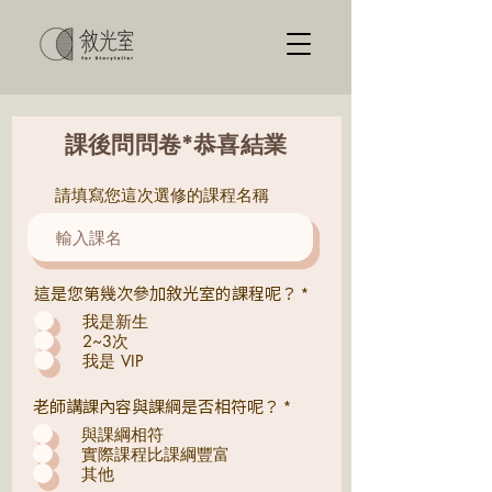
課後問問卷*恭喜結業
請填寫您這次選修的課程名稱
必
這是您第幾次參加敘光室的課程呢？
*
填
我是新生
2~3次
我是 VIP
必
老師講課內容與課綱是否相符呢？
*
填
與課綱相符
實際課程比課綱豐富
其他