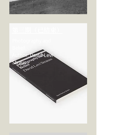
第三期（已結束）
Photography and
Belief
Author: David Levi
Straus