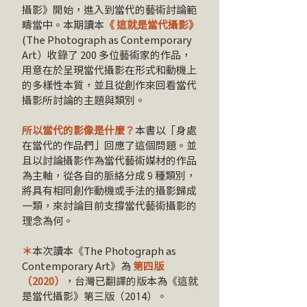
攝影》開始，進入到當代的藝術討論範
疇當中。本期讀本
《 這就是當代攝影》
(The Photograph as Contemporary
Art）收錄了 200 多位藝術家的作品，
用意在於呈現當代攝影在形式和動機上
的多樣性本質，並且從創作來回看當代
攝影所討論的主題與類別。
所以當代的影像是什麼？
本書以「身處
在當代的作品們」回應了這個問題。並
且以討論攝影作為當代藝術媒材的作品
為主軸，從各自的脈絡分成 9 種類別，
將具有相同創作動機或手法的攝影歸成
一類，來討論目前支撐當代藝術攝影的
理念為何。
＊
本次讀本《The Photograph as
Contemporary Art》為
第四版
（2020）
，台灣已翻譯的版本為《這就
是當代攝影》第三版（2014）。