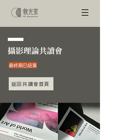
攝影理論共讀會
​最終期已結業
返回共讀會首頁