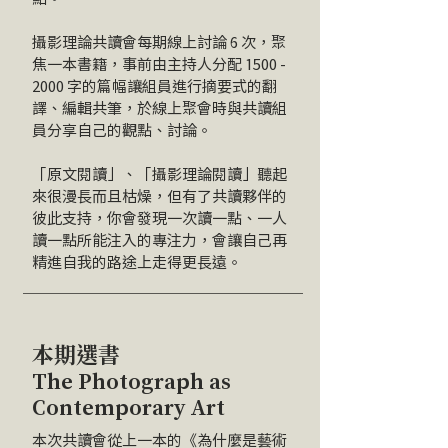
攝影理論共讀會每期線上討論 6 次，聚
焦一本書籍，事前由主持人分配
1500 -
2000
字的篇幅讓組員進行摘要式的翻
譯、編輯共筆，於線上聚會時與共讀組
員分享自己的觀點、討論。
​「原文閱讀」、「攝影理論閱讀」聽起
來很漫長而且枯燥，但有了共讀夥伴的
彼此支持，你會發現一次讀一點、一人
讀一點所能注入的專注力，會讓自己再
精進自我的路途上走得更長遠。
本期選書
The Photograph as
Contemporary Art
本次共讀會從上一本的《為什麼是藝術