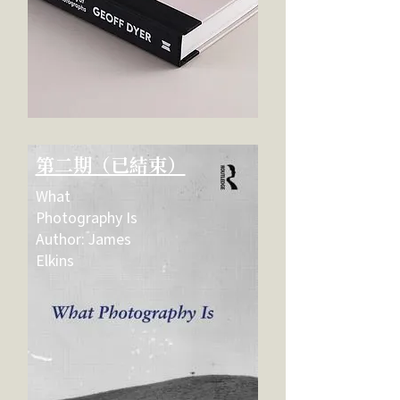
第二期（已結束）
What
Photography Is
Author: James
Elkins