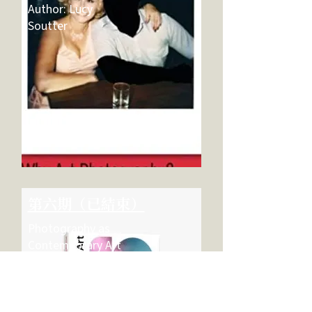
Author: Lucy
Soutter
​第六期（已結束）
Photography as
Contemporary Art
Author: Charlotte
Cotton