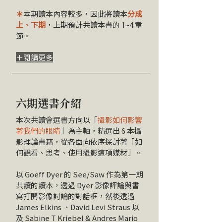
＊
本期讀本內容較多，因此將讀本
分成
上、下期
，上期預計共讀本書的 1~4 章
節。
​＋閱讀更多
​六期選書介紹
本次共讀會選書方向以「
攝影如何影響
著我們的眼睛
」為主軸，精選出 6 本攝
影理論書籍，從各面向依序探討著「如
何觀看、思考、使用攝影這項媒材」。
以 Goeff Dyer 的 See/Saw 作為第一期
共讀的讀本，透過 Dyer 影像評論與書
寫打開影像討論的對話框，然後透過
James Elkins 、David Levi Straus 以
及 Sabine T Kriebel & Andres Mario