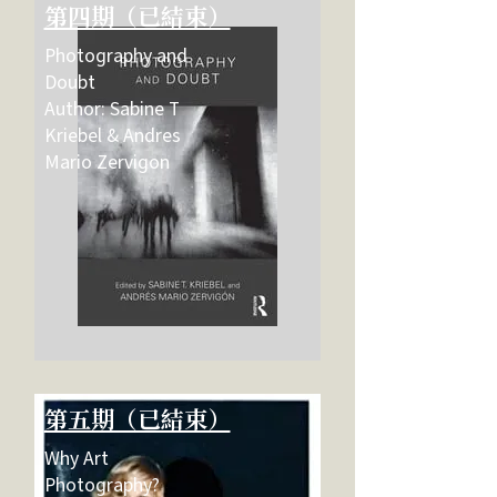
​第四期（已結束）
Photography and
Doubt
Author: Sabine T
Kriebel & Andres
Mario Zervigon
​第五期（已結束）
Why Art
Photography?