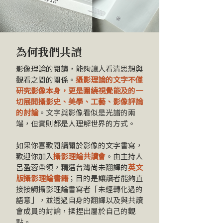
為何我們共讀
影像理論的閱讀，能夠讓人看清思想與
觀看之間的關係
。
攝影理論的文字不僅
研究影像本身，更是圍繞視覺能及的一
切
展開攝影史、美學、工藝、影像評論
的討論
。文字與影像看似是光譜的兩
端，但實則都是人理解世界的方式。
如果你喜歡閱讀關於影像的文字書寫，
歡迎你加入
攝影理論共讀會
。由主持人
呂盈蓉帶領，精選台灣尚未翻譯的
英文
版攝影理論書籍
；目的是讓讀者能夠直
接接觸攝影理論書寫者「未經轉化過的
語意」，並透過自身的翻譯以及與共讀
會成員的討論，揉捏出屬於自己的觀
點。