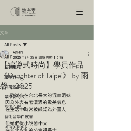
文章
All Posts
ADMIN
All Posts
2025年8月25日
讀畢需時 1 分鐘
【編導式時尚】學員作品
室長週報
《Daughter of Taipei》 by 雨
結業作品
馨，2025
共讀會筆記
一對從小在台北長大的混血姐妹
學攝影的人
因為外表有著濃濃的歐美氣息
課後心得
在生活中時常被誤認為外國人
藝術留學白皮書
但她們從小說著中文
photobook
在新北永和的公寓裡長大