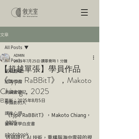
文章
All Posts
ADMIN
All Posts
2025年7月25日
讀畢需時 1 分鐘
【超越單張】學員作品
室長週報
《type RaBBitT》，Makoto
結業作品
Chiang，2025
共讀會筆記
已更新：
2025年8月5日
學攝影的人
課後心得
《type RaBBitT》，Makoto Chiang，
2025
藝術留學白皮書
photobook
透過現代 AI 技術，重構腦海中零碎的視