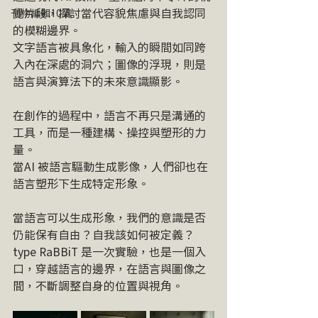
覺片段，探討當代容貌焦慮與自我認同
刊物編輯10講
的模糊邊界。
文字語言被具象化，輸入的瞬間如同跨
入內在深處的洞穴；圖像的浮現，則是
語言與演算法下的未來意識顯影。
在創作的過程中，語言不再只是溝通的
工具，而是一種建構、操控與塑形的力
量。
當AI 被語言驅動生成影像，人們卻也在
語言塑形下生成特定形象。
當語言可以生成形象，我們的意識是否
仍能保有自由？自我該如何被定義？
type RaBBiT 是一次實驗，也是一個入
口，穿越語言的邊界，在語言與圖像之
間，不斷調整自身的位置與視角。