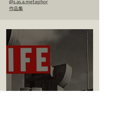
@s.as.a.metaphor
容器（書籍）之技術美學的認識，
作品集
也歡迎對製本技術感興趣，且渴望
深化個人出版之藝術意圖的學員。
第五講｜Photo Essay 的起點
——1936《LIFE》雜誌創刊號