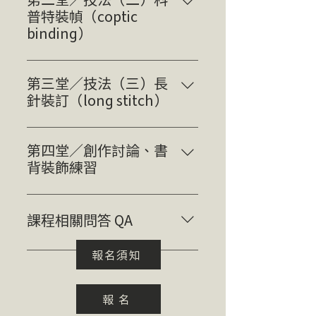
技巧練習：摺、割（厚薄、多張、
普特裝幀（coptic
毛邊）、打洞（錐子、丸斬、下壓
binding）
式） 實作(2)｜和式裝幀(Japanese
實作｜科普特裝幀（coptic
bookbinding)與縫線變化
stitch）是西式裝幀中最常見的作
第三堂／技法（三）長
法，此類線裝方式的內頁可以完全
針裝訂（long stitch）
攤平展開，適用的內頁數量和開本
實作｜長針裝訂（long stitch）以
變化性大。 討論｜裝幀的頁面建
線將書頁與封面縫合，由於縫線會
第四堂／創作討論、書
構
展現於書背上，可以做出各種樣式
背裝飾練習
變化或裝飾。 討論｜個人作品討
討論｜學員依技法（一）～
論
（三），提出個人創作的想法與提
課程相關問答 QA
案，導師給予實作及概念編排上的
回饋 實作｜書背裝飾練習
Q1 我需要自備器材跟紙材嗎？ ​不
報名須知
用喔，學費含講師自備的精選紙
材、裝幀器具租借費用（如下
報 名
圖），只需攜帶筆記用具來到第一