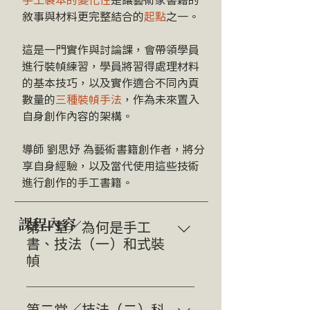
敘事與材料更完整結合的
起點
之一。
這是一門實作與討論課，會帶領學員
進行裝幀練習，學員將習得處理材料
的基本技巧，以及實作適合不同內頁
數量的
三種裝幀手法
，作為未來置入
自身創作內容的架構。
導師 劉思妤 為藝術書籍創作者，將分
享自身經驗，以及當代使用這些技術
進行創作的手工書籍。
課程內容
第一堂／為何是手工
書、技法（一）和式裝
幀
講課｜手工裝幀脈絡、藝術家介
紹、材料工具介紹 實作(1)｜基本
第二堂／技法（二）科