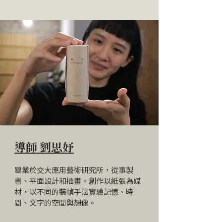
堂課就可以了。 Q2 我可以在這堂
課完成個人作品嗎？ 課程教學全
程以各種不同質地的「空白紙張」
進行裝幀，前三堂不會針對每一位
學員個人作品進行討論。學員可以
在終堂提出創作結合手工書的想
法，導師會針對提案進行回饋。
另一門由蔡胤勤導師帶領的【攝影
書的當代實踐】課程，會實際討論
到個人攝影書創作的概念與執行，
但不會教授手工書技法，故兩者的
差異為： 【攝影書的當代實踐】
導師 劉思妤
六堂：概念的生成與整合（大量印
刷、委託印刷、自行完成手工書）
畢業於交大應用藝術研究所，從事製
【敘事製本】四堂：技術的掌握與
書、平面設計和插畫。創作以紙張為媒
活用（純手工書） Q3 不懂攝影、
材，以不同的裝幀手法實驗記憶、時
沒有攝影基礎可以報名嗎？ 可以
間、文字的空間與想像。
唷！這門課程不是在討論攝影作品
和影像編輯，而是加強對攝影書的