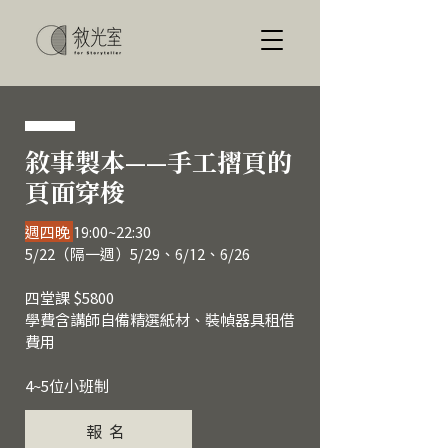
敘事製本——手工摺頁的
頁面穿梭
週四晚
19:00~22:30
5/22（隔一週）5/29、6/12、6/26
​四堂課 $5800
學費含講師自備精選紙材、裝幀器具租借
費用
4~5位小班制
報 名