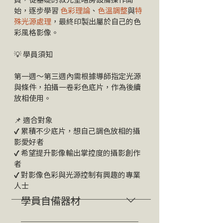
始，逐步學習
色彩理論
、
色溫調整
與
特
殊光源處理
，最終印製出屬於自己的色
彩風格影像。
💡 學員須知
第一週～第三週內需根據導師指定光源
與條件，拍攝一卷彩色底片，作為後續
放相使用。
📌 適合對象
✔ 累積不少底片，想自己調色放相的攝
影愛好者
✔ 希望提升影像輸出掌控度的攝影創作
者
✔ 對影像色彩與光源控制有興趣的專業
人士
學員自備器材