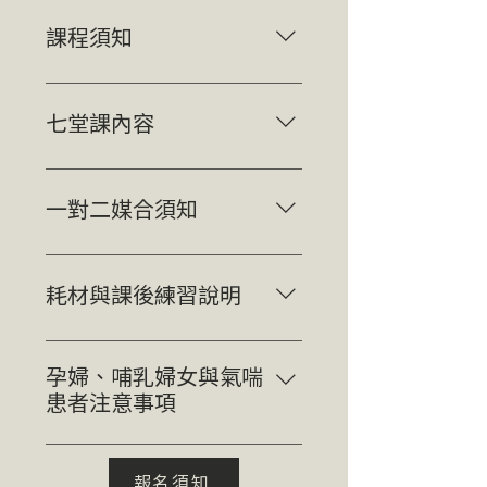
1. 機械式底片相機 可手動調整光
圈、快門、ISO值、對焦之底片機
課程須知
不得使用全自動傻瓜相機、即可
拍、Lomo 相機 2. 此門課不得使
課程包含藥水與課程所需相紙等
用過期、電影底片、個人工作室
材料費 自備「沖洗完成的彩色底
七堂課內容
自製底片
片」一卷，需正常曝光 請穿著適
合暗房作業的深色衣物 請準備筆
＊每堂上課時間約 3 小時，依據
記本
學員學習狀況提早或延後下課 ＊
一對二媒合須知
不含底片沖洗教學 Lesson 1. 彩
色暗房介紹與設備使用 暗房安全
工作室可代為媒合一對二上課夥
須知與設備介紹 彩色放相藥水介
伴，媒合時間約 2~8 周不等，於
耗材與課後練習說明
紹與調配 基礎放相流程與時間掌
報名表內註明即可。
握 實作：Contact Sheet 印製
除底片與底片相機外，學費已含
Lesson 2. 色彩理論與控制 色彩
上課所需器材與耗材。 課程結束
孕婦、哺乳婦女與氣喘
基礎理論 色彩平衡與濾色片使用
後，可免費使用暗房放相一次（
患者注意事項
實作：色輪測試片印製（part1）
3小時），教室提供藥水，學員需
Lesson 3. 放大機操作與曝光技巧
課程使用 ILFORD 藥水，ILFORD
自備相紙。 結業後可以優惠價格
色彩控制 實作：色輪測試片印製
PHOTO 的產品不含已知的人類致
租借暗房，可透過官方 LINE 或
報名須知