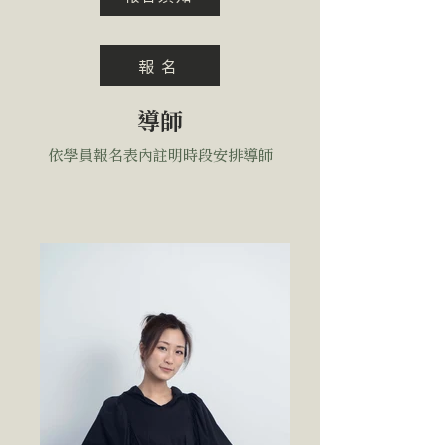
（part2）＋完整作品輸出
癌物質，也不含屬於 R46（可能
e-mail 詢價及預約。
Lesson 4. 色彩調整與修正 色偏
導致遺傳性損傷）或 R64（可能
判斷與修正 實作：8x10 作品輸出
對哺乳嬰兒有害）範疇的物質。
報 名
2 張（準色） Lesson 5. 進階調色
暗房空間 12 坪，機器 2 台，所有
技巧 色溫調整練習 實作：色溫調
必要的控制措施（如良好的工作
導師
整練習 Lesson 6. 特殊技法與實
習慣及適當的通風）都已就位，
驗 實作 Lesson 7. 作品完成與展
依學員報名表內註明時段安排導師
孕婦、哺乳婦女，以及氣喘患者
示 攝影師作品調色分析 實作：風
能安全地使用化學產品學習暗房
格影像印製
技術。