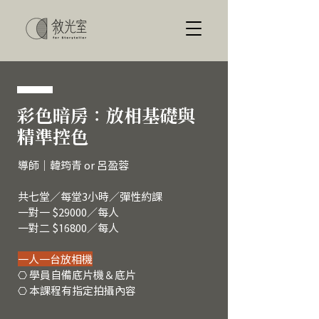
彩色暗房：放相基礎與
精準控色
導師｜韓筠青 or 呂盈蓉
共七堂／每堂3小時／彈性約課
一對一 $29000／每人
​一對二 $16800／每人
一人一台放相機
⎔ 學員自備底片機＆底片
⎔ 本課程有指定拍攝內容