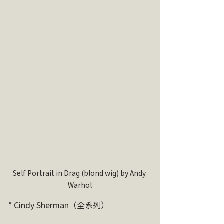
Self Portrait in Drag (blond wig) by Andy 
Warhol
° Cindy Sherman（全系列）