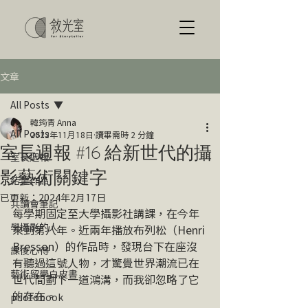
文章
All Posts
韓筠青 Anna
All Posts
2022年11月18日
讀畢需時 2 分鐘
室長週報 #16 給新世代的攝
室長週報
影藝術關鍵字
結業作品
已更新：
2024年2月17日
共讀會筆記
每學期固定至大學攝影社講課，在今年
學攝影的人
來到第八年。近兩年播放布列松（Henri 
Bresson）的作品時，發現台下在座沒
課後心得
有聽過這號人物，才驚覺世界潮流已在
藝術留學白皮書
世代間劃下一道鴻溝，而我卻忽略了它
的存在。
photobook