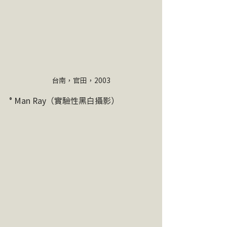
台南，官田，2003
° Man Ray（實驗性黑白攝影）