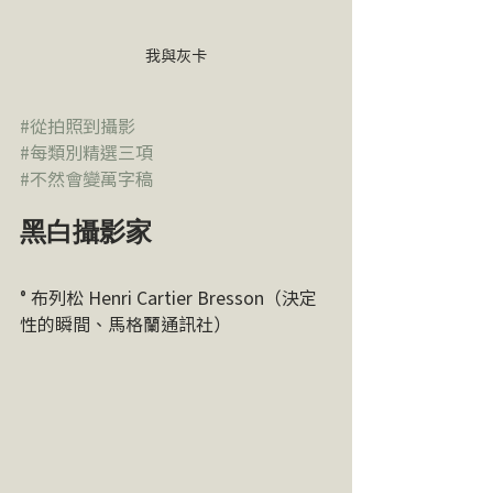
我與灰卡
#從拍照到攝影
#每類別精選三項
#不然會變萬字稿
黑白攝影家
° 布列松 Henri Cartier Bresson（決定
性的瞬間、馬格蘭通訊社）