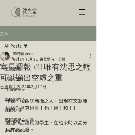
文章
All Posts
韓筠青 Anna
All Posts
2022年10月3日
讀畢需時 1 分鐘
室長週報 #11 唯有沈思之輕
室長週報
可以顯出空虛之重
結業作品
已更新：
2024年2月17日
共讀會筆記
學攝影的人
「我一個徹底商攝之人，出現在文獻庫
討論作品真是有！夠！違！和！」
課後心得
藝術留學白皮書
這週作品諮詢的學生，在結束時以高分
貝有感而發。
photobook