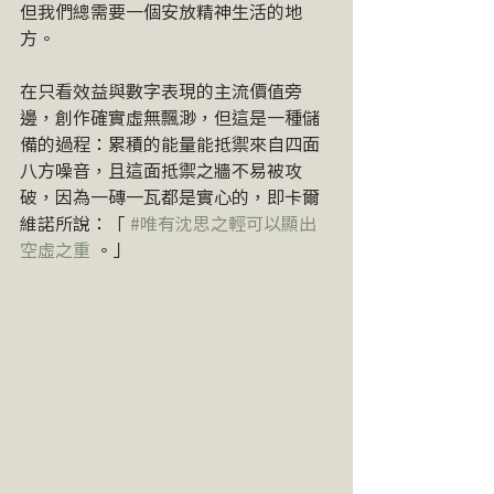
但我們總需要一個安放精神生活的地
方。
在只看效益與數字表現的主流價值旁
邊，創作確實虛無飄渺，但這是一種儲
備的過程：累積的能量能抵禦來自四面
八方噪音，且這面抵禦之牆不易被攻
破，因為一磚一瓦都是實心的，即卡爾
維諾所說：「 
#唯有沈思之輕可以顯出
空虛之重
 。」