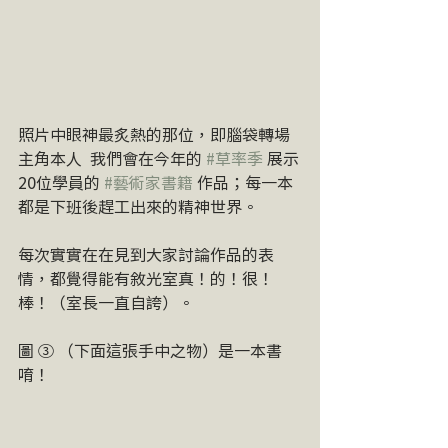
照片中眼神最炙熱的那位，即腦袋轉場
主角本人  我們會在今年的 
#草率季
 展示
20位學員的 
#藝術家書籍
 作品；每一本
都是下班後趕工出來的精神世界。
每次實實在在見到大家討論作品的表
情，都覺得能有敘光室真！的！很！
棒！（室長一直自誇）。
圖 ③ （下面這張手中之物）是一本書
唷！