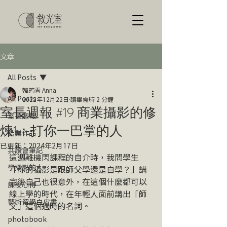
文章
All Posts
韓筠青 Anna
All Posts
2022年12月22日
讀畢需時 2 分鐘
室長週報 #19 商業攝影的修
室長週報
煉1：打你一巴掌的人
結業作品
已更新：
2024年2月17日
共讀會筆記
這週離機閃課程的自介時，我問學生
學攝影的人
「你的攝影是跟師父學還是自學？」講
完後自己也很意外，在這個什麼都可以
課後心得
線上學的時代，在年輕人面前講出「師
藝術留學白皮書
父」這個過時的名詞。
photobook