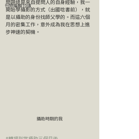
問題總是來自提問人的自身經驗，我一
刊物編輯10講
開始學攝影的方式（出國唸書前），就
是以攝助的身份找師父學的。而這六個
月的密集工作，意外成為我在思想上進
步神速的契機。
攝助時期的我
#轉場到當攝助三個月後