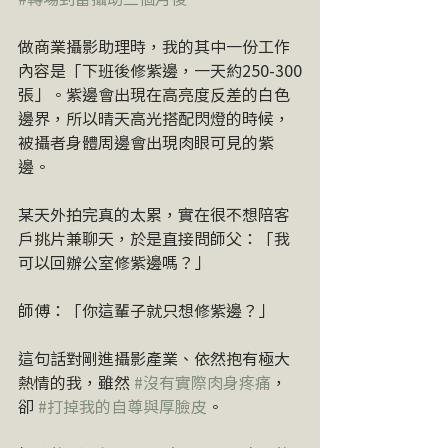
做商業攝影助理時，我的其中一份工作
內容是「下班後修紫邊，一天約250-300
張」。紫邊會出現在高亮度反差的白色
邊界，所以晴天高光搭配閃燈的時候，
被攝者身體周邊會出現肉眼可見的紫
邊。
某天外拍完真的太累，實在很不想陪客
戶挑片兼聊天，於是直接問師父：「我
可以回辦公室修紫邊嗎？」
師傅：「你這輩子就只想修紫邊？」
這句話對剛進攝影產業、依然抱有極大
熱情的我，雖然 
#沒有實際肉身疼痛
，
卻 
#打掉我的自尊與厚臉皮
。