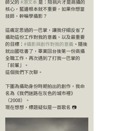
師父的 
#潛文本
 是：陪挑片才是商攝的
核心，藍邊根本就不重要，如果你想當
技師，幹嘛學攝影？
這痛定思過的一巴掌，讓我仔細反省了
攝助這份工作對我的意義，以及最重要
的目標：
#攝影與創作對我的意義
。隨後
就出國唸書了，畢業回台後第一份商攝
全職工作，再次遇到了打我一巴掌的
「前輩」。
這個我們下次聊。
下圖為攝助身份時期拍出的創作，我命
名為《我們迷路在灰色的城市裡》
（2008）。
現在想想，標題疑似是一首歌名 📷