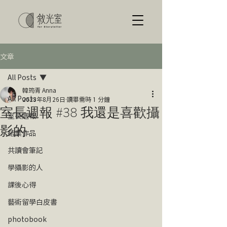
文章
All Posts
韓筠青 Anna
All Posts
2023年8月26日
讀畢需時 1 分鐘
室長週報 #38 我還是喜歡攝
室長週報
影的
結業作品
共讀會筆記
學攝影的人
課後心得
藝術留學白皮書
photobook