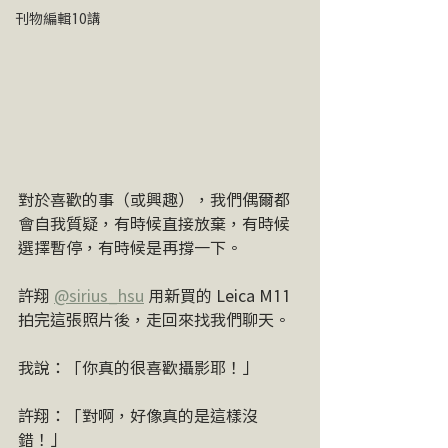
刊物編輯10講
對於喜歡的事（或興趣），我們偶爾都
會自我質疑，有時候直接放棄，有時候
選擇暫停，有時候是再撐一下。
許翔 
@sirius_hsu
 用新買的 Leica M11 
拍完這張照片後，走回來找我們聊天。
我說：「你真的很喜歡攝影耶！」
許翔：「對啊，好像真的是這樣沒
錯！」