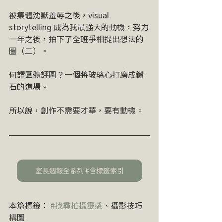
被集體沈默羞辱之後，visual 
storytelling 成為我最強大的動機，努力
一年之後，拍下了全班爭相提出想法的
圖（二）。
何謂團體評圖？一個將玻璃心打磨成鑽
石的道場。
所以說，創作不需要才華，要有動機。
室長週報全系列 #含標籤索引
本篇標籤： 
#找尋拍攝靈感
、攝影技巧
構圖