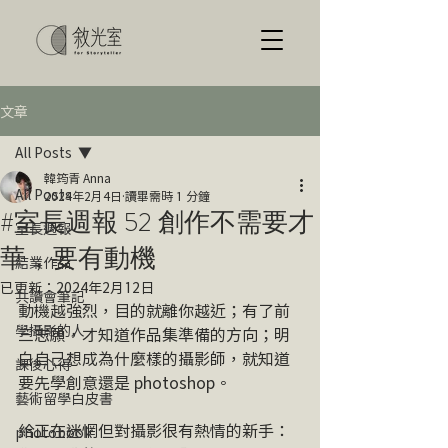
文章
All Posts
韓筠青 Anna
All Posts
2024年2月4日
讀畢需時 1 分鐘
#室長週報 52 創作不需要才
室長週報
華，要有動機
結業作品
已更新：
2024年2月12日
共讀會筆記
動機越強烈，目的就離你越近；有了前
學攝影的人
三志願，才知道作品集準備的方向；明
白自己想成為什麼樣的攝影師，就知道
課後心得
要先學創意還是 photoshop。
藝術留學白皮書
給正在迷惘但對攝影很有熱情的新手：
photobook