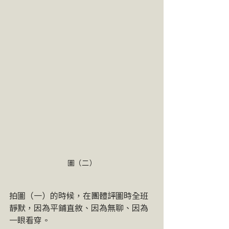
圖（二）
拍圖（一）的時候，在團體評圖時全班
靜默，因為平鋪直敘、因為無聊、因為
一眼看穿。