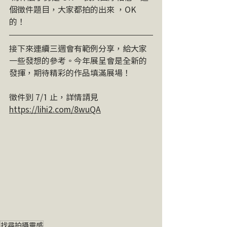
個徵件題目，大家都拍的出來 ，OK 
的！ ​
接下來連續三週會有範例分享，給大家
一些發想的參考。今年展呈會是全新的
發揮，期待精彩的作品填滿展場！ ​ 
徵件到 7/1 止，詳情請見 
https://lihi2.com/8wuQA
 ​ 
找尋拍攝靈感