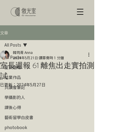
文章
All Posts
韓筠青 Anna
All Posts
2024年5月21日
讀畢需時 1 分鐘
室長週報 61 離焦出走實拍測
室長週報
試 ​
結業作品
已更新：
2024年5月27日
共讀會筆記
學攝影的人
課後心得
藝術留學白皮書
photobook