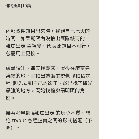
刊物編輯10講
內部徵件題目出來時，我給自己七天的
時間，如果期限內沒拍出團隊核可的 
#
離焦出走
 主視覺，代表此題目不可行，
必需馬上更換。 ​ 
絞盡腦汁、每天找靈感，最後在廢棄建
築物的地下室拍出這張主視覺 ​ 
#拍攝過
程
 ​ 起先看到自己的影子，於是找了背光
最強的地方，開始找輪廓最明顯的角
度。
接著考量到 
#離焦出走
 的玩心本質，開
始 tryout 各種虛實之間的形式搭配（下
圖）。