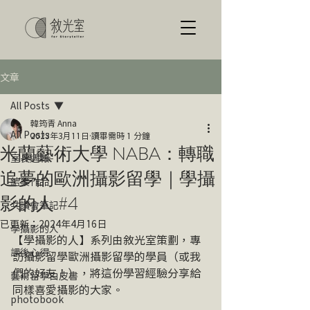
文章
All Posts
韓筠青 Anna
All Posts
2023年3月11日
讀畢需時 1 分鐘
米蘭藝術大學 NABA：轉職
室長週報
追夢的歐洲攝影留學｜學攝
結業作品
影的人 #4
共讀會筆記
已更新：
2024年4月16日
學攝影的人
【學攝影的人】系列由敘光室策劃，專
課後心得
訪攝影留學
歐洲攝影留學
的學員（或我
們的好友！），將這份學習經驗分享給
藝術留學白皮書
同樣喜愛攝影的大家。
photobook