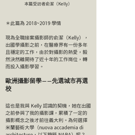
本篇受訪者俞潔（Kelly）
＊此篇為 2018~2019 學情
現為全職接案攝影師的俞潔（Kelly），
出國學攝影之前，在醫療界有一份多年
且穩定的工作，由於對攝影的熱愛，毅
然決然離開待了近十年的工作崗位，轉
而投入攝影學習。
歐洲攝影留學——先選城市再選
校
這也是我與 Kelly 認識的契機，她在出國
之前參與了我的攝影課，累積了一定的
攝影概念之後才前往義大利。為何選擇
米蘭藝術大學（nuova accademia di 
architecture，以下簡稱 NABA）呢？