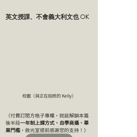
英文授課、不會義大利文也 OK
校園（與正在拍照的 Kelly）
（
付費訂閱方格子專欄，就能解鎖本篇
後半段
一年制上課方式、自學商攝、畢
業門檻
，敘光室提前感謝您的支持！
）