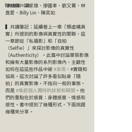
陳威儒、梁家瑋、廖國孝、劉又菁、林
刊物編輯10講
嘉愛、Billy Lin、陳奕如
▍共讀筆記：延續著上一章「類虛構真
實」所提到的影像與真實性的關聯，這
一章節從「私攝影」和「自拍
（Selfie）」來探討影像的真實性
（Authenticity）。此篇中討論單張影像
和擁有大量影像的系列影像內，主觀性
如何在這這些作品中被 
#表現
、#實踐和
協商。這次討論了許多看似貼身「隨
拍」的真實影像，不指向一般的事態，
而是 
#喚起個人獨特的狀態和瞬間
。他
們的重點在於感覺：身體感覺、情感和
感性。書中提到了幾種形式，下面挑選
幾種來分享。