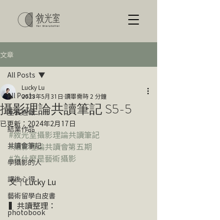
文章
All Posts
Lucky Lu
All Posts
2023年5月31日
讀畢需時 2 分鐘
攝影理論共讀筆記 S5-5
室長週報
已更新：
2024年2月17日
結業作品
#敘光室攝影理論共讀筆記
共讀會筆記
#攝影理論共讀會第五期
#為什麼是藝術攝影
學攝影的人
課後心得
文｜Lucky Lu
藝術留學白皮書
▍共讀整理：
photobook