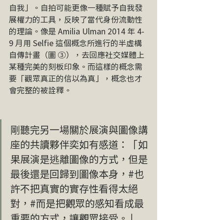
自我」。自拍可能更像一種賦予自我發
展權力的工具，反映了當代身份流動性
的理論。像是 Amilia Ulman 2014 年 4-
9 月用 Selfie 這個概念所進行的半虛構
自傳計畫（圖 ➂），去回應社交媒體上
某種完美的刻板印象。而這樣的概念需
要「觀眾真正的信以為真」，概念也才
會完整的被詮釋。
剛聽完另一場關於展演與圖像講
座的共讀夥伴奕如有感道：「如
果展演是逃離圖像的方式，但是
最後還是回歸到圖像本身，#也
許不把真實的實存性看得太絕
對，#而是把觀眾的感知看成最
重要的方式，讓觀眾接受。」