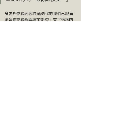
身處於影像內容快速迭代的我們已經漸
漸習慣影像與真實的斷裂，有了這樣的
認知，對我們在看待任何形式的作品的
時候其實都可以更近一步的思考，影像
的作者是用什麼樣的方式與我們互動，
這條線索便會引領我們如何處理眼前的
影像。
共讀會全系列
共讀會筆記