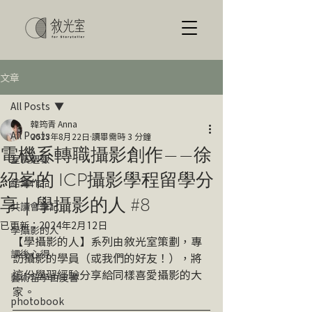
文章
All Posts
韓筠青 Anna
All Posts
2023年8月22日
讀畢需時 3 分鐘
電機系轉職攝影創作——徐
室長週報
紹峯的 ICP攝影學程留學分
結業作品
享｜學攝影的人 #8
共讀會筆記
已更新：
2024年2月12日
學攝影的人
【學攝影的人】系列由敘光室策劃，專
課後心得
訪攝影的學員（或我們的好友！），將
這份學習經驗分享給同樣喜愛攝影的大
藝術留學白皮書
家。
photobook