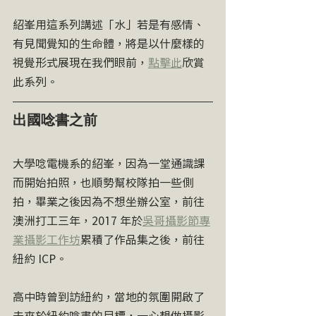
紹峯用這系列講述「水」若是有感情、
有見聞覺知的生命體，將是以什麼樣的
視覺形式展現在我們眼前，
點擊此
欣賞
此系列。
出國唸書之前
大學唸電機系的紹峯，因為一堂通識課
而開始拍照，也順勢幫校隊拍一些側
拍，畢業之後因為不想坐辦公室，前往
澳洲打工三年，2017 年於
吳哥攝影節專
業攝影工作坊
累積了作品集之後，前往
紐約 ICP。
高中時曾到訪紐約，當地的氛圍開啟了
未來於紐約唸書的目標，一心想做攝影