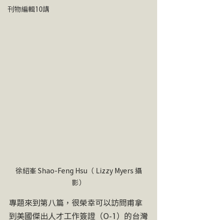
刊物編輯10講
徐紹峯 Shao-Feng Hsu（ Lizzy Myers 攝
影）
專題來到第八篇，很榮幸可以訪問甫拿
到美國傑出人才工作簽證（O-1）的台灣