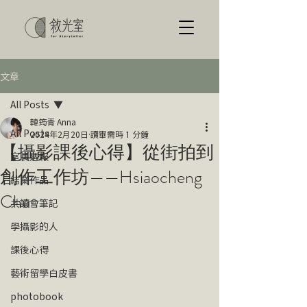
文章
All Posts
韓筠青 Anna
All Posts
2024年2月20日
讀畢需時 1 分鐘
【攝影課後心得】從街拍到
室長週報
創作工作坊——Hsiaocheng
結業作品
Chu
共讀會筆記
學攝影的人
課後心得
藝術留學白皮書
photobook