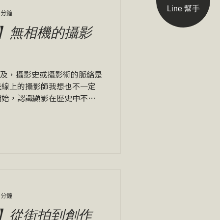
Line 幫手
 分鐘
】無相機的攝影
普及，攝影史或攝影術的脈絡是
是線上的攝影師我想也不一定
開始，認識顯影在歷史中不同
各種的藝術家作品分析等，無
的塔伯特，而中收穫最多的，
 分鐘
】從街拍到創作