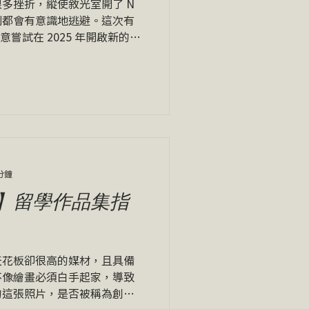
多挫折，縱使敘光室開了 N
到都會有意識地逃避。這次有
意嘗試在 2025 年開啟新的創
不得不說在挑選素材時拖延了
又改，因為光是面對素材背後
分鐘
】留學作品集指
天花板卻很高的媒材，且具備
不像繪畫必須白手起家，導致
的這張照片，是否被稱為創