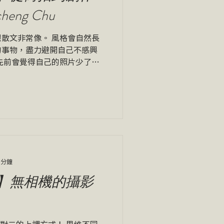
eng Chu
散文非常像。 風格會自然長
的事物，盡力避開自己不感興
先前會覺得自己的照片少了某
一堂課，講師和學員的分析提
，讓我回頭思考自己的本質，
 分鐘
】無相機的攝影
一對二的上課方式！ 思維不同