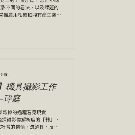
顯影不同的看法，以及課題的
非常推薦用相機拍照有產生迷惘
也許你需要的影像用相機無法
子後再回來拍攝，拍攝的心境
 分鐘
】機具攝影工作
—瑋庭
在逐漸壞掉的過程看見現實
坊不僅探討影像解析度的「弱」，
代社會的價值、流通性、反
因，其低解析度換取了在網路