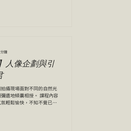
相機在主導我？ 在Anna的
索主題開始，理解到自己自己
 分鐘
】人像企劃與引
君
到拍攝現場面對不同的自然光
彌遺地傾囊相授。 課程內容
氣氛輕鬆愉快，不知不覺已經
的學習經驗～ -- 謝謝彥君
【人像企劃與引導：工作坊】