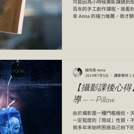
可能因為小時候美術課遇到很
百年的手工創作課程，我看
幸 Anna 的極力推薦，我才願
作媒材。 主題是關於悲傷，
非常久，超過期限後還改了
的事...
韓筠青 Anna
2024年7月6日
讀畢需時 2 
【攝影課後心得
導——Pillow
由於攝影是一種門檻極低，
一定程度的「現成」性質，
我多年來始終困惑自己拍下