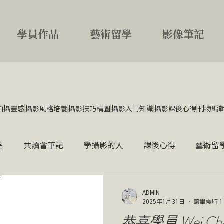
學員作品
藝術留學
影像筆記
拍攝靈感
攝影風格培養
攝影技巧構圖
攝影入門知識
攝影課後心得
刊物編
品
共讀會筆記
學攝影的人
課後心得
藝術留
ADMIN
2025年1月31日
讀畢需時 1
恭喜學員 Wei C