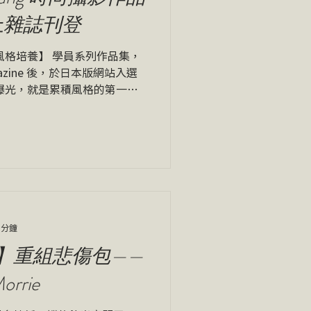
 線上雜誌刊登
學員系列作品集，
gazine 後，於日本版網站入選
曝光，就是累積風格的第一步
 分鐘
】重組悲傷包——
rie