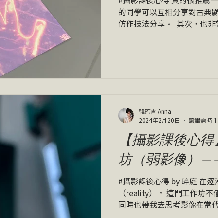
的同學可以互相分享對古典
仿作技法分享。 ​ 其次，也
的同好來學習無相機顯影，
好好地呈現，抽離相機一陣
及邏輯又會有所...
韓筠青 Anna
2024年2月20日
讀畢需時 1
【攝影課後心得
坊（弱影像）—
#攝影課後心得 by 瑋庭 
（reality）。 這門工作
同時也帶我去思考影像在當
抗。試想在網路上流傳的迷