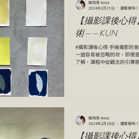
韓筠青 Anna
2024年2月21日
讀畢需時 1
【攝影課後心得
術——KUN
#攝影課後心得 手機攝影的
一道容易被忽略的坎，即便
了解，課程中從觀念的引導
階段的角色與技術，亦包含
論是從拍照的達蓋爾到顯影
即如課名「無相機攝影...
韓筠青 Anna
2024年2月20日
讀畢需時 1
【攝影課後心得