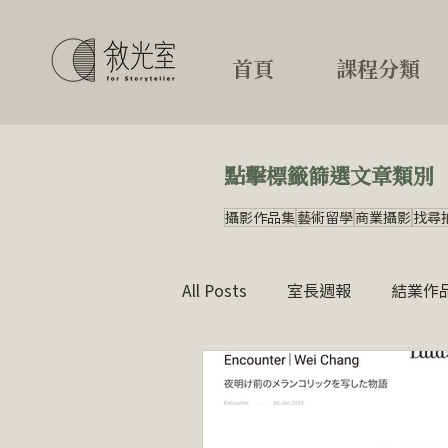
首頁
課程分類
點擊標籤篩選文章類別
攝影作品集
藝術留學
商業攝影
找尋
All Posts
室長週報
結業作
刊物編輯10講