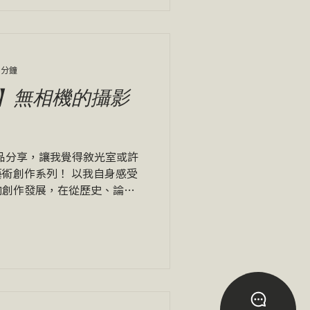
 分鐘
】無相機的攝影
作品分享，讓我覺得敘光室或許
術創作系列！ 以我自身感受
向創作發展，在從歷史、論述
課程內容裡，能清楚捕抓到攝
讓我覺得很具啟發性，特別是