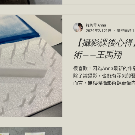
韓筠青 Anna
2024年2月21日
讀畢需時 1
【攝影課後心得
術——王禹翔
很喜歡！因為Anna最新的
除了論攝影，也能有深刻的藝
而言，無相機攝影術課更偏
基礎到攝影專業創作思維的
影於創作上的核心，而這點
藉由作業來督促消化...