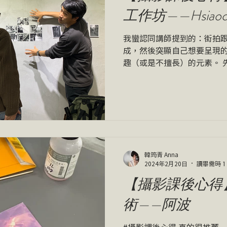
工作坊——Hsiaoch
我蠻認同講師提到的：街拍跟
成，然後突顯自己想要呈現
趣（或是不擅長）的元素。 
些吸引目光的元素，但是這
到「我的內容還蠻明確的」
確實讓我對自己的攝影...
韓筠青 Anna
2024年2月20日
讀畢需時 1
【攝影課後心得
術——阿波
#攝影課後心得 真的很推薦