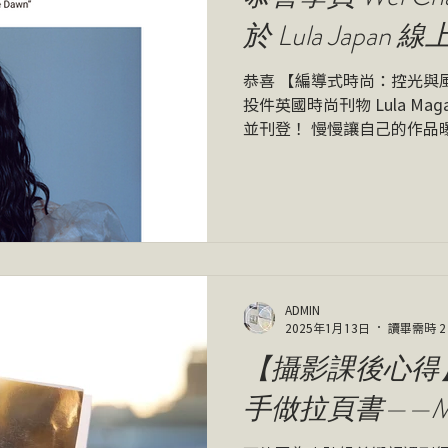
於 Lula Japan
恭喜 【編導式時尚：控光與風格培養】 
投件英國時尚刊物 Lula Ma
並刊登！ 慢慢讓自己的作品
唷！
ADMIN
2025年1月13日
讀畢需時 2
【攝影課後心得
手做拉頁書——Mor