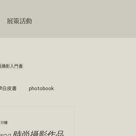
展策活動
輯
攝影入門書
學白皮書
photobook
 分鐘
hang 時尚攝影作品