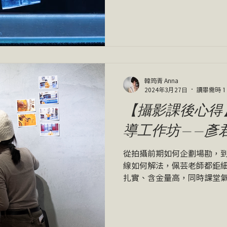
作？究竟是我在操作相機，或是
引導下，我從思考媒介、探
的創作傾向，比方說對...
韓筠青 Anna
2024年3月27日
讀畢需時 1
【攝影課後心得
導工作坊——彥
從拍攝前期如何企劃場勘，
線如何解法，佩芸老師都鉅細
扎實、含金量高，同時課堂
過了一個下午。非常愉快且充實
的攝影課後心得，課程推薦 