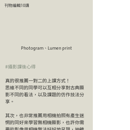
刊物編輯10講
Photogram、Lumen print
#攝影課後心得
真的很推薦一對二的上課方式！
思維不同的同學可以互相分享對古典顯
影不同的看法，以及課題的仿作技法分
享。
其次，也非常推薦用相機拍照有產生迷
惘的同好來學習無相機顯影，也許你需
要的影像用相機無法好好地呈現，抽離