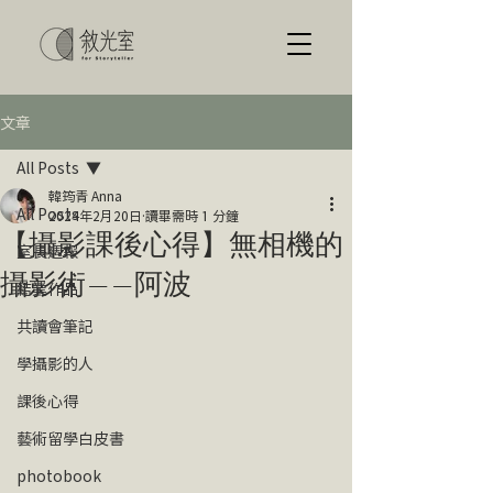
文章
All Posts
韓筠青 Anna
All Posts
2024年2月20日
讀畢需時 1 分鐘
【攝影課後心得】無相機的
室長週報
攝影術——阿波
結業作品
共讀會筆記
學攝影的人
課後心得
藝術留學白皮書
photobook