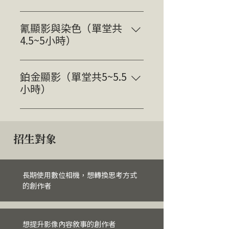
$5800；一對二 $4200 蛋白印相由
授課｜韓筠青 Anna 兩堂課共 7 小
法國攝影師 Louis Désiré
時 一對一 $6500；一對二 $4700
氰顯影與染色（單堂共
Blanquart-Evrard 於 1850 年發
Day 1 - 舊式海鹽印製法 Day 2 - 改
4.5~5小時）
明，在 19 世紀下半葉成為主要的
良式明膠印製法 鹽印法由英國科
攝影方法。 蛋白印相將混合了鹽
授課｜韓筠青 Anna 一堂課共
學家 William Henry Fox Talbot 於
的蛋白層塗抹在紙張上，然後用硝
4.5~5 小時 一對一 $4800；一對二
鉑金顯影（單堂共5~5.5
1830 年代發明，並於 1840~1850
酸銀感光。這個過程會產生光滑且
$3900 氰顯影 Cyanotype 由英國
小時）
年代廣泛使用，之後逐漸被更為精
略微透明的物質表面，具有細緻的
天文學家和化學家 Sir John
緻的攝影工藝所取代。鹽印法是最
細節和豐富的色調範圍。蛋白印相
授課｜呂盈蓉 Lucky 一堂課共
Herschel 於 1842 年發明，最初是
早使用的攝影方法之一，早於像白
在 19 世紀非常流行，特別是在維
5.5~6 小時 一對一 $12800；一對
為了製作建築設計圖和技術圖紙的
蛋白印相（albumen printing）和
多利亞時代。 ❍ 課程重點： - 蛋
二 $8900 鉑金顯影法由英國化學
藍圖，因此該技術有時被稱為「藍
招生對象
明膠攝影（gelatin silver
白印相 Albumen Print 介紹 - 蛋白
家 William Willis 於 1870 年代發
圖工藝」。氰顯影帶有特徵鮮明的
printing）等更先進的技術。 獨特
印相與其他顯影法之差異比較 - 學
明，因其能夠製作出色調範圍廣泛
藍色圖像，通常稱為「普魯士藍」
美學 鹽印法的成像細緻度與咖啡
員個人攝影作品挑選、討論 - 數位
且具有高度品質的成相，於 19 世
或「氰藍色」。 將如海般的照片
偏紅的色調讓每ㄧ張照片擁有各自
長期使用數位相機，想轉換思考方式
底片（ Digital Negative ）印製原
紀末和 20 世紀初受到攝影師和藝
賦予新色彩 氰顯影的寬容度不在
獨立的情緒，它的低成功率也呼應
的創作者
理 - 照片挑選、數位底片細部調整
術家的青睞。著名攝影家藝術家
於細節，卻能轉色成咖啡、淡黃、
這系列作品要表達的脆弱感。 ❍
- 藥水調配與原理說明 - 蛋白印相
Alfred Stieglitz 以及 Edward
粉紅、深藍等不同顏色⋯，每個步
課程重點： - 鹽印法 Salted Paper
作品印製 - 無暗房或數位攝影基礎
Weston 皆使用鉑金顯影法來發揮
驟都不可還原，因此獨一無二。
Process 介紹 - 與其他顯影法之差
想提升影像內容敘事的創作者