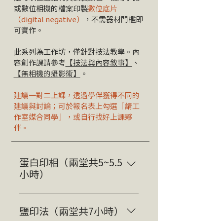
或數位相機的檔案印製
數位底片
（digital negative）
，不需器材門檻即
可實作。
此系列為工作坊，僅針對技法教學。內
容創作課請參考
【技法與內容敘事】
、
【無相機的攝影術】
。
建議一對二上課，透過學伴獲得不同的
建議與討論；可於報名表上勾選「請工
作室媒合同學」，或自行找好上課夥
伴。
蛋白印相（兩堂共5~5.5
小時）
授課｜呂盈蓉 Lucky 兩堂課共
5~5.5 小時 <藥水效期考量，兩堂
鹽印法（兩堂共7小時）
之間需間隔 7~10 天> 一對一