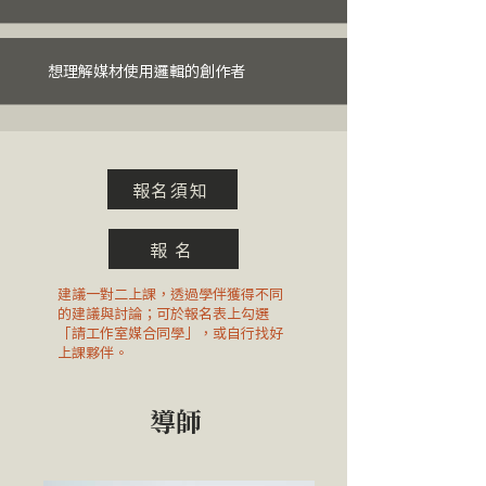
者，皆可報名 ❍ 成果：每人可完
其美學和技術優勢。 顯影之王：
從頭開始製造一張照片的氛圍及情
異比較 - 學員個人攝影作品挑選、
成四幅 8x10 英吋作品
可保存千年的實體照片 有「顯影
緒 進階版氰顯影課程著重顯影劑
討論 - 數位底片（ Digital
之王」美譽的鉑金顯影法（
塗抹技法以及染色。不同的筆刷以
Negative ）印製原理 - 照片挑
想理解媒材使用邏輯的創作者
Platinum Process ），使用地表
及塗抹方式會直接影響整張照片的
選、數位底片細部調整 - 藥水調
上最穩定的金屬：鉑金，為顯影主
情緒，然而將原色氰顯影透過不同
配、印製 - 無暗房或數位攝影基礎
要成分，其溫潤的色澤與遠勝所有
種粉末染色之後，更可以表達出比
者，皆可報名 ❍ 成果：每人可完
顯影方法的精緻細節度，讓鉑金顯
藍色更多的細節與感情。 課前準
成兩幅 5x7 英吋作品、兩幅 8x10
報名須知
影法成為最有價值的作品保存方式
備 學員需攜帶兩張電子檔照片，
英吋作品
之一。 ❍ 課程重點： - 鉑金顯影
或「未染色之原色氰顯影 5~7
法介紹 - 鉑金與其他顯影法之差異
張」。 ❍ 課程重點： - 氰顯影
報 名
比較 - 學員個人攝影作品挑選、討
Cyanotype 介紹 - 與其他顯影法之
建議一對二上課，透過學伴獲得不同
論 - 數位底片（ Digital Negative
差異比較 - 學員個人攝影作品挑
的建議與討論；可於報名表上勾選
）印製原理 - 照片挑選、數位底片
選、討論 - 數位底片（ Digital
「請工作室媒合同學」，或自行找好
細部調整 - 藥水調配與原理說明 -
Negative ）印製原理 - 照片挑
上課夥伴。
鉑金作品印製 - 無暗房或數位攝影
選、數位底片細部調整 - 藥水調
基礎者，皆可報名 ❍ 成果：每人
配、染色原理說明 - 印製 - 無暗房
導師
可完成四幅 8x10 英吋作品
或數位攝影基礎者，皆可報名 ❍
成果：每人可完成四幅 8x10 英吋
作品