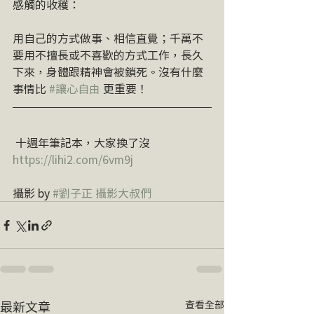
感觸的收穫：
用自己的方式做事、相信直覺；千萬不
要用不擅長或不喜歡的方式工作，長久
下來，身體跟精神會被鎖死。沒有什麼
事情比 
#讓心自由
 更重要！
​ 十週年筆記本，大家換了沒 
https://lihi2.com/6vm9j
攝影 by 
#劉子正
攝影大叔們
最新文章
查看全部