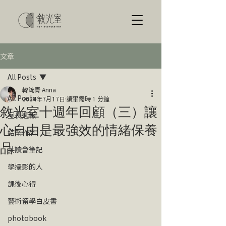
文章
All Posts
韓筠青 Anna
All Posts
2024年7月17日
讀畢需時 1 分鐘
敘光室十週年回顧（三）讓
室長週報
心自由是最強效的情緒保養
結業作品
品
共讀會筆記
學攝影的人
課後心得
藝術留學白皮書
photobook