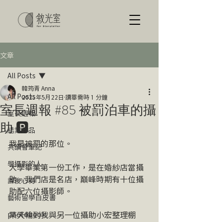
文章
All Posts
韓筠青 Anna
All Posts
2025年5月22日
讀畢需時 1 分鐘
室長週報 #85 被罰泊車的攝
室長週報
助 🅿️
結業作品
我是被罰的那位。
共讀會筆記
學攝影的人
大學畢業第一份工作，是在婚紗店當攝
助。我們店是名店，巔峰時期有十位攝
課後心得
助配六位攝影師。
藝術留學白皮書
某天輪到我與另一位攝助小宏整理棚
photobook