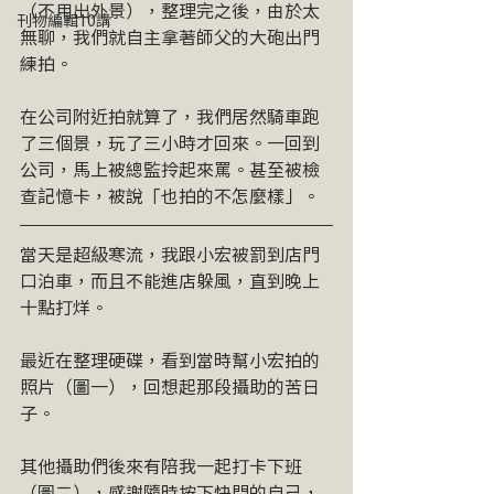
（不用出外景），整理完之後，由於太
刊物編輯10講
無聊，我們就自主拿著師父的大砲出門
練拍。
在公司附近拍就算了，我們居然騎車跑
了三個景，玩了三小時才回來。一回到
公司，馬上被總監拎起來罵。甚至被檢
查記憶卡，被說「也拍的不怎麼樣」。
當天是超級寒流，我跟小宏被罰到店門
口泊車，而且不能進店躲風，直到晚上
十點打烊。
最近在整理硬碟，看到當時幫小宏拍的
照片（圖一），回想起那段攝助的苦日
子。
其他攝助們後來有陪我一起打卡下班
（圖二），感謝隨時按下快門的自己，