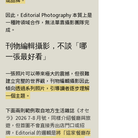
因此，Editorial Photography 本質上是
一種跨領域合作，無法單靠攝影團隊完
成。
刊物編輯攝影，不談「哪
一張最好看」
一張照片可以帶來極大的震撼，但很難
建立完整的世界觀，刊物編輯攝影因此
傾向
透過系列照片，引導讀者逐步理解
一個主題。
下面兩則範例取自地方生活雜誌
《オセ
ラ》2026 7-8 月號，同樣介紹餐廳與旅
遊，但首圖不會直接秀出店門口或招
牌，Editorial 的邏輯是
將「這家餐廳存