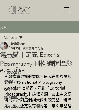
文章
All Posts
韓筠青 Anna
All Posts
6月29日
讀畢需時 2 分鐘
第一講｜定義 Editorial
室長週報
Photography 刊物編輯攝影
結業作品
已更新：
7月5日
共讀會筆記
開啟這篇專欄的契機，是我在國際攝影
學攝影的人
比賽 International Photography 
Awards™️ 官網裡，看到「Editorial 
課後心得
Photography」這個分類，加上中文語
藝術留學白皮書
境尚未針對這個詞彙做出較完整、精準
的介紹，決定以專欄的第一篇文章整理
photobook