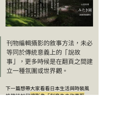
刊物編輯攝影的敘事方法，未必
等同於傳統意義上的「說故
事」，更多時候是在翻頁之間建
立一種氛圍或世界觀。 
下一篇想帶大家看看日本生活與時裝風
格雜誌如何
讓影像「刻意失去敘事壓
力」
，依然能建立具吸引力的閱讀體
驗。